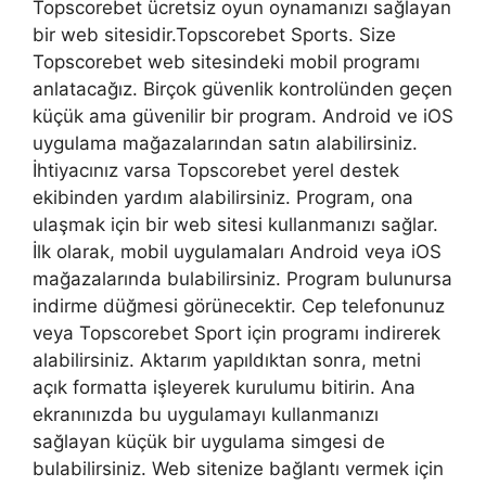
Topscorebet ücretsiz oyun oynamanızı sağlayan
bir web sitesidir.Topscorebet Sports. Size
Topscorebet web sitesindeki mobil programı
anlatacağız. Birçok güvenlik kontrolünden geçen
küçük ama güvenilir bir program. Android ve iOS
uygulama mağazalarından satın alabilirsiniz.
İhtiyacınız varsa Topscorebet yerel destek
ekibinden yardım alabilirsiniz. Program, ona
ulaşmak için bir web sitesi kullanmanızı sağlar.
İlk olarak, mobil uygulamaları Android veya iOS
mağazalarında bulabilirsiniz. Program bulunursa
indirme düğmesi görünecektir. Cep telefonunuz
veya Topscorebet Sport için programı indirerek
alabilirsiniz. Aktarım yapıldıktan sonra, metni
açık formatta işleyerek kurulumu bitirin. Ana
ekranınızda bu uygulamayı kullanmanızı
sağlayan küçük bir uygulama simgesi de
bulabilirsiniz. Web sitenize bağlantı vermek için