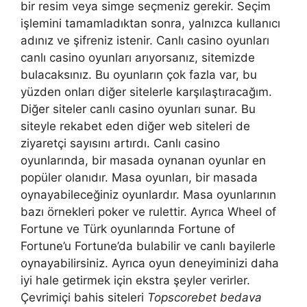
bir resim veya simge seçmeniz gerekir. Seçim
işlemini tamamladıktan sonra, yalnızca kullanıcı
adınız ve şifreniz istenir. Canlı casino oyunları
canlı casino oyunları arıyorsanız, sitemizde
bulacaksınız. Bu oyunların çok fazla var, bu
yüzden onları diğer sitelerle karşılaştıracağım.
Diğer siteler canlı casino oyunları sunar. Bu
siteyle rekabet eden diğer web siteleri de
ziyaretçi sayısını artırdı. Canlı casino
oyunlarında, bir masada oynanan oyunlar en
popüler olanıdır. Masa oyunları, bir masada
oynayabileceğiniz oyunlardır. Masa oyunlarının
bazı örnekleri poker ve rulettir. Ayrıca Wheel of
Fortune ve Türk oyunlarında Fortune of
Fortune’u Fortune’da bulabilir ve canlı bayilerle
oynayabilirsiniz. Ayrıca oyun deneyiminizi daha
iyi hale getirmek için ekstra şeyler verirler.
Çevrimiçi bahis siteleri
Topscorebet bedava