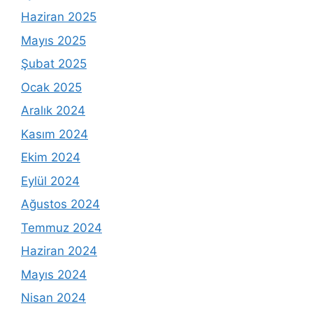
Haziran 2025
Mayıs 2025
Şubat 2025
Ocak 2025
Aralık 2024
Kasım 2024
Ekim 2024
Eylül 2024
Ağustos 2024
Temmuz 2024
Haziran 2024
Mayıs 2024
Nisan 2024