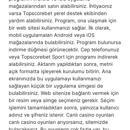
mağazalarından satın alabilirsiniz. İhtiyacınız
varsa Topscorebet yerel destek ekibinden
yardım alabilirsiniz. Program, ona ulaşmak için
bir web sitesi kullanmanızı sağlar. İlk olarak,
mobil uygulamaları Android veya iOS
mağazalarında bulabilirsiniz. Program bulunursa
indirme düğmesi görünecektir. Cep telefonunuz
veya Topscorebet Sport için programı indirerek
alabilirsiniz. Aktarım yapıldıktan sonra, metni
açık formatta işleyerek kurulumu bitirin. Ana
ekranınızda bu uygulamayı kullanmanızı
sağlayan küçük bir uygulama simgesi de
bulabilirsiniz. Web sitenize bağlantı vermek için
bir resim veya simge seçmeniz gerekir. Seçim
işlemini tamamladıktan sonra, yalnızca kullanıcı
adınız ve şifreniz istenir. Canlı casino oyunları
canlı casino oyunları arıyorsanız, sitemizde
bulacaksınız. Bu oyunların çok fazla var, bu