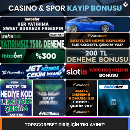
×
TOPSCOREBET GİRİŞ İÇİN TIKLAYINIZ!