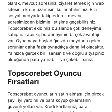
olarak, mevcut adresinizi ziyaret etmek için web
sitesinin krom uzantısını kullanabilirsiniz. Bizi
sosyal medyada takip ederek mevcut
adresimizden bizimle iletişime geçebilirsiniz.
Topscorebet ekibimiz bu alanda çok deneyime
sahiptir. Tabii ki, bu deneyimin birçok avantajı
var. Oynamaya başladığınızda meydana gelen
sorunlar daha fazla oynadıkça daha iyi olacaktır.
Yalnızca gerçek bir lisansınız ve doğru altyapınız
olduğunda para yatırabilir ve çekebilirsiniz.
Topscorebet Oyuncu
Fırsatları
Topscorebet oyuncuların satın alması için birçok
şeyi, iyi yardımı ve para koyup çıkarmanın
güvenli yolları var. Kredi kartlarınız, para