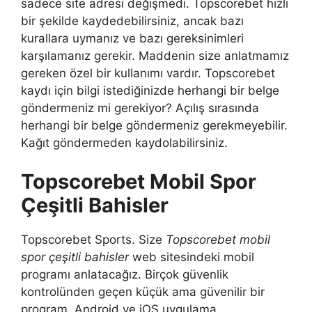
sadece site adresi değişmedi. Topscorebet hızlı
bir şekilde kaydedebilirsiniz, ancak bazı
kurallara uymanız ve bazı gereksinimleri
karşılamanız gerekir. Maddenin size anlatmamız
gereken özel bir kullanımı vardır. Topscorebet
kaydı için bilgi istediğinizde herhangi bir belge
göndermeniz mi gerekiyor? Açılış sırasında
herhangi bir belge göndermeniz gerekmeyebilir.
Kağıt göndermeden kaydolabilirsiniz.
Topscorebet Mobil Spor
Çeşitli Bahisler
Topscorebet Sports. Size
Topscorebet mobil
spor çeşitli bahisler
web sitesindeki mobil
programı anlatacağız. Birçok güvenlik
kontrolünden geçen küçük ama güvenilir bir
program. Android ve iOS uygulama