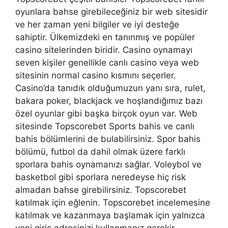
oyunlara bahse girebileceğiniz bir web sitesidir
ve her zaman yeni bilgiler ve iyi desteğe
sahiptir. Ülkemizdeki en tanınmış ve popüler
casino sitelerinden biridir. Casino oynamayı
seven kişiler genellikle canlı casino veya web
sitesinin normal casino kısmını seçerler.
Casino’da tanıdık olduğumuzun yanı sıra, rulet,
bakara poker, blackjack ve hoşlandığımız bazı
özel oyunlar gibi başka birçok oyun var. Web
sitesinde Topscorebet Sports bahis ve canlı
bahis bölümlerini de bulabilirsiniz. Spor bahis
bölümü, futbol da dahil olmak üzere farklı
sporlara bahis oynamanızı sağlar. Voleybol ve
basketbol gibi sporlara neredeyse hiç risk
almadan bahse girebilirsiniz. Topscorebet
katılmak için eğlenin. Topscorebet incelemesine
katılmak ve kazanmaya başlamak için yalnızca