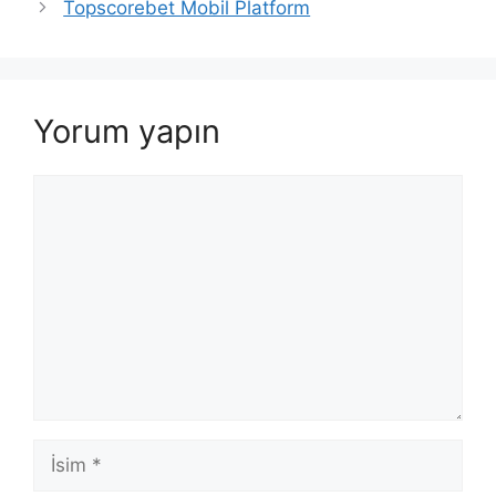
Topscorebet Mobil Platform
Yorum yapın
Yorum
İsim