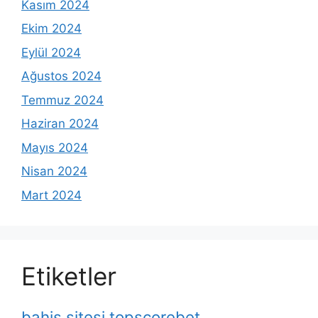
Kasım 2024
Ekim 2024
Eylül 2024
Ağustos 2024
Temmuz 2024
Haziran 2024
Mayıs 2024
Nisan 2024
Mart 2024
Etiketler
bahis sitesi topscorebet