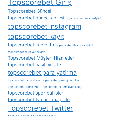
Topscorebet Giriş
Topscorebet Güncel
topscorebet güncel adresi
topscorebet hesap erişimi
topscorebet instagram
topscorebet kayıt
topscorebet kaç oldu
topscorebet lisans sahipliği
topscorebet mülkiyet hakları
Topscorebet Müşteri Hizmetleri
topscorebet nasil bir site
topscorebet para yatirma
topscorebet para çekme
topscorebet prestijli ödüller
topscorebet promosyon
topscorebet sistem uyumluluğu
topscorebet spor bahisleri
topscorebet tv canli maç izle
Topscorebet Twitter