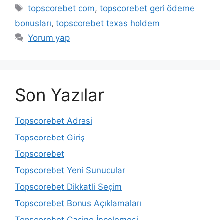
Etiketler
topscorebet com
,
topscorebet geri ödeme
bonusları
,
topscorebet texas holdem
Yorum yap
Son Yazılar
Topscorebet Adresi
Topscorebet Giriş
Topscorebet
Topscorebet Yeni Sunucular
Topscorebet Dikkatli Seçim
Topscorebet Bonus Açıklamaları
Topscorebet Casino İncelemesi