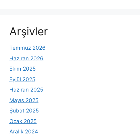
Arşivler
Temmuz 2026
Haziran 2026
Ekim 2025
Eylül 2025
Haziran 2025
Mayıs 2025
Şubat 2025
Ocak 2025
Aralık 2024