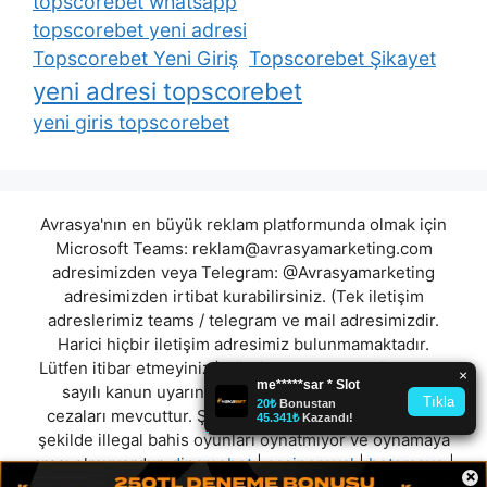
topscorebet whatsapp
topscorebet yeni adresi
Topscorebet Yeni Giriş
Topscorebet Şikayet
yeni adresi topscorebet
yeni giris topscorebet
Avrasya'nın en büyük reklam platformunda olmak için
Microsoft Teams:
reklam@avrasyamarketing.com
adresimizden veya Telegram: @Avrasyamarketing
adresimizden irtibat kurabilirsiniz. (Tek iletişim
adreslerimiz teams / telegram ve mail adresimizdir.
Harici hiçbir iletişim adresimiz bulunmamaktadır.
Lütfen itibar etmeyiniz.) Türkiye yasalarına göre 7258
sayılı kanun uyarınca yasa dışı bahis oynamanın
cezaları mevcuttur. Şu an bulunduğunuz site hiç bir
şekilde illegal bahis oyunları oynatmıyor ve oynamaya
aracı olmuyordur.
dinamobet
|
casinoroyal
|
betsmove
|
×