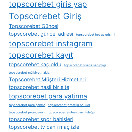
topscorebet giris yap
Topscorebet Giriş
Topscorebet Güncel
topscorebet güncel adresi
topscorebet hesap erişimi
topscorebet instagram
topscorebet kayıt
topscorebet kaç oldu
topscorebet lisans sahipliği
topscorebet mülkiyet hakları
Topscorebet Müşteri Hizmetleri
topscorebet nasil bir site
topscorebet para yatirma
topscorebet para çekme
topscorebet prestijli ödüller
topscorebet promosyon
topscorebet sistem uyumluluğu
topscorebet spor bahisleri
topscorebet tv canli maç izle