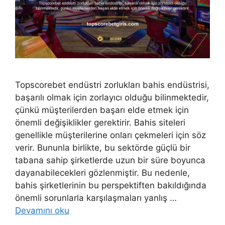
Topscorebet endüstri zorlukları bahis endüstrisi,
başarılı olmak için zorlayıcı olduğu bilinmektedir,
çünkü müşterilerden başarı elde etmek için
önemli değişiklikler gerektirir. Bahis siteleri
genellikle müşterilerine onları çekmeleri için söz
verir. Bununla birlikte, bu sektörde güçlü bir
tabana sahip şirketlerde uzun bir süre boyunca
dayanabilecekleri gözlenmiştir. Bu nedenle,
bahis şirketlerinin bu perspektiften bakıldığında
önemli sorunlarla karşılaşmaları yanlış …
Devamını oku