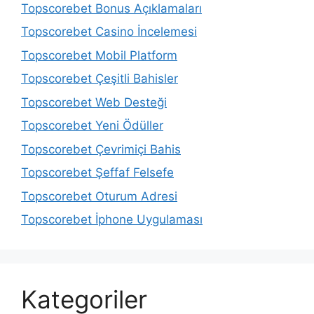
Topscorebet Bonus Açıklamaları
Topscorebet Casino İncelemesi
Topscorebet Mobil Platform
Topscorebet Çeşitli Bahisler
Topscorebet Web Desteği
Topscorebet Yeni Ödüller
Topscorebet Çevrimiçi Bahis
Topscorebet Şeffaf Felsefe
Topscorebet Oturum Adresi
Topscorebet İphone Uygulaması
Kategoriler