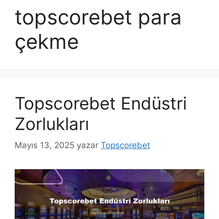
topscorebet para
çekme
Topscorebet Endüstri
Zorlukları
Mayıs 13, 2025
yazar
Topscorebet