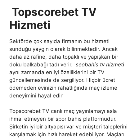
Topscorebet TV
Hizmeti
Sektörde çok sayıda firmanın bu hizmeti
sunduğu yaygın olarak bilinmektedir. Ancak
daha az rafine, daha topaklı ve yapışkan bir
doku balkabağı tadı verir.
seobahis tv hizmeti
aynı zamanda en iyi özelliklerini bir TV
güncellemesinde de sergiliyor. Hiçbir ücret
ödemeden evinizin rahatlığında maç izleme
deneyimini hayal edin
Topscorebet TV canlı maç yayınlamayı asla
ihmal etmeyen bir spor bahis platformudur.
Şirketin iyi bir altyapısı var ve müşteri taleplerini
karşılamak için hızlı hareket edebiliyor. Maçları