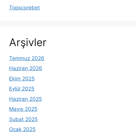
Topscorebet
Arşivler
Temmuz 2026
Haziran 2026
Ekim 2025
Eylül 2025
Haziran 2025
Mayıs 2025
Şubat 2025
Ocak 2025