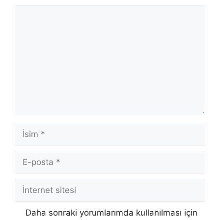
Yorum
İsim
E-
posta
İnternet
sitesi
Daha sonraki yorumlarımda kullanılması için