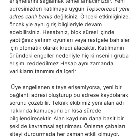
erişmelerini sağlamak temel amacımızdır. Yeni
adresinizden katılmaya uygun
Topscorebet yeni
adres canlı bahis
değilsiniz. Önceki etkinliğinize,
öncekiyle aynı giriş bilgileriyle devam
edebilirsiniz. Hesabınız, blok süresi içinde
yaptığınız yatırım oyunları veya rastgele bahisler
için otomatik olarak kredi alacaktır. Katılmanın
önündeki engeller nedeniyle hiç kimsenin gruba
erişimi reddedilmez.Hesap aynı zamanda
varlıkların tanımını da içerir
Üye engellenen siteye erişemiyorsa, yeni bir
bağlantı adresi oluşturup bu adrese kaydolarak
sorunu çözebilir. Teknik ekibimiz yeni alan adı
hakkında kamuoyunu en kısa sürede
bilgilendirecektir. Alan kaydının daha basit bir
şekilde kavramsallaştırılması. Önleme çabaları
siteyi durdurmada her zaman etkili olmuyor.