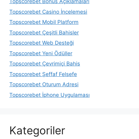
Topscorebet Bonus Açıklamaları
Topscorebet Casino İncelemesi
Topscorebet Mobil Platform
Topscorebet Çeşitli Bahisler
Topscorebet Web Desteği
Topscorebet Yeni Ödüller
Topscorebet Çevrimiçi Bahis
Topscorebet Şeffaf Felsefe
Topscorebet Oturum Adresi
Topscorebet İphone Uygulaması
Kategoriler