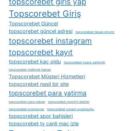
topscorebet giris yap
Topscorebet Giriş
Topscorebet Güncel
topscorebet güncel adresi
topscorebet hesap erişimi
topscorebet instagram
topscorebet kayıt
topscorebet kaç oldu
topscorebet lisans sahipliği
topscorebet mülkiyet hakları
Topscorebet Müşteri Hizmetleri
topscorebet nasil bir site
topscorebet para yatirma
topscorebet para çekme
topscorebet prestijli ödüller
topscorebet promosyon
topscorebet sistem uyumluluğu
topscorebet spor bahisleri
topscorebet tv canli maç izle