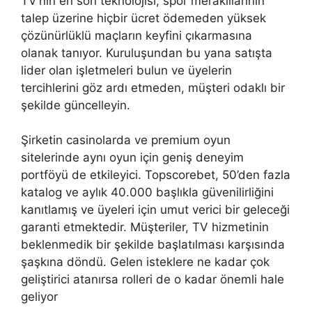
TV’nin en son teknolojisi, spor meraklılarının
talep üzerine hiçbir ücret ödemeden yüksek
çözünürlüklü maçların keyfini çıkarmasına
olanak tanıyor. Kuruluşundan bu yana satışta
lider olan işletmeleri bulun ve üyelerin
tercihlerini göz ardı etmeden, müşteri odaklı bir
şekilde güncelleyin.
Şirketin casinolarda ve premium oyun
sitelerinde aynı oyun için geniş deneyim
portföyü de etkileyici. Topscorebet, 50’den fazla
katalog ve aylık 40.000 başlıkla güvenilirliğini
kanıtlamış ve üyeleri için umut verici bir geleceği
garanti etmektedir. Müşteriler, TV hizmetinin
beklenmedik bir şekilde başlatılması karşısında
şaşkına döndü. Gelen isteklere ne kadar çok
geliştirici atanırsa rolleri de o kadar önemli hale
geliyor