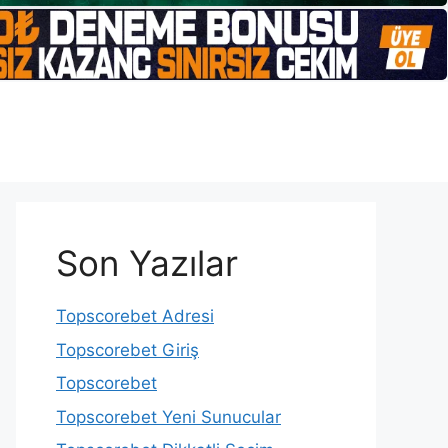
Son Yazılar
Topscorebet Adresi
Topscorebet Giriş
Topscorebet
Topscorebet Yeni Sunucular