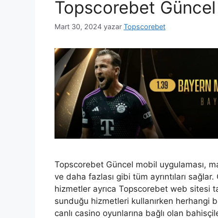
Topscorebet Güncel
Mart 30, 2024
yazar
Topscorebet
Topscorebet Güncel mobil uygulaması, maç du
ve daha fazlası gibi tüm ayrıntıları sağla
hizmetler ayrıca Topscorebet web sitesi t
sunduğu hizmetleri kullanırken herhangi 
canlı casino oyunlarına bağlı olan bahisçi