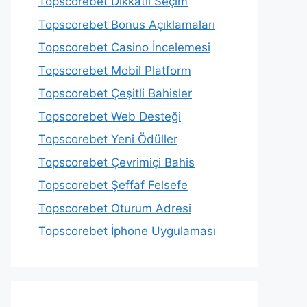
Topscorebet Dikkatli Seçim
Topscorebet Bonus Açıklamaları
Topscorebet Casino İncelemesi
Topscorebet Mobil Platform
Topscorebet Çeşitli Bahisler
Topscorebet Web Desteği
Topscorebet Yeni Ödüller
Topscorebet Çevrimiçi Bahis
Topscorebet Şeffaf Felsefe
Topscorebet Oturum Adresi
Topscorebet İphone Uygulaması