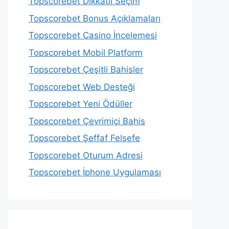
Topscorebet Dikkatli Seçim
Topscorebet Bonus Açıklamaları
Topscorebet Casino İncelemesi
Topscorebet Mobil Platform
Topscorebet Çeşitli Bahisler
Topscorebet Web Desteği
Topscorebet Yeni Ödüller
Topscorebet Çevrimiçi Bahis
Topscorebet Şeffaf Felsefe
Topscorebet Oturum Adresi
Topscorebet İphone Uygulaması