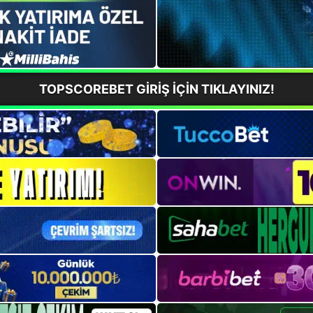
TOPSCOREBET GİRİŞ İÇİN TIKLAYINIZ!