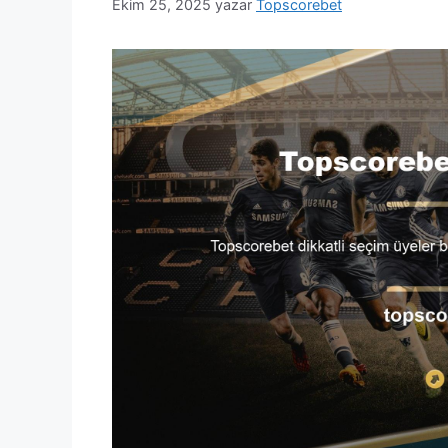
Ekim 25, 2025
yazar
Topscorebet