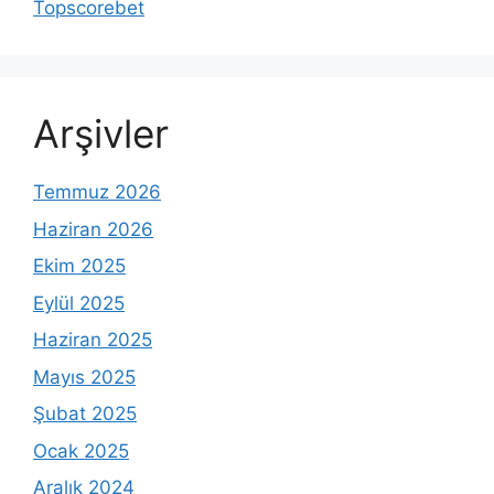
Topscorebet
Arşivler
Temmuz 2026
Haziran 2026
Ekim 2025
Eylül 2025
Haziran 2025
Mayıs 2025
Şubat 2025
Ocak 2025
Aralık 2024