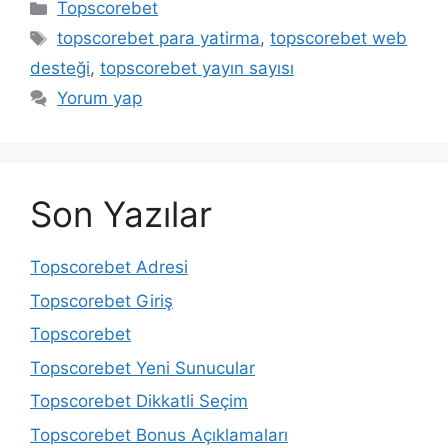
Kategoriler
Topscorebet
Etiketler
topscorebet para yatirma
,
topscorebet web
desteği
,
topscorebet yayın sayısı
Yorum yap
Son Yazılar
Topscorebet Adresi
Topscorebet Giriş
Topscorebet
Topscorebet Yeni Sunucular
Topscorebet Dikkatli Seçim
Topscorebet Bonus Açıklamaları