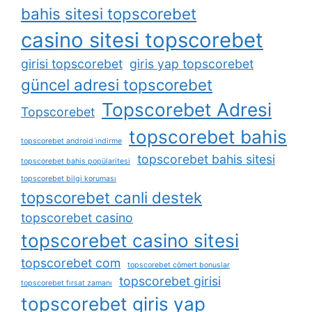
bahis sitesi topscorebet
casino sitesi topscorebet
girisi topscorebet
giris yap topscorebet
güncel adresi topscorebet
Topscorebet Adresi
Topscorebet
topscorebet bahis
topscorebet android i̇ndirme
topscorebet bahis sitesi
topscorebet bahis popülaritesi
topscorebet bilgi koruması
topscorebet canli destek
topscorebet casino
topscorebet casino sitesi
topscorebet com
topscorebet cömert bonuslar
topscorebet girisi
topscorebet fırsat zamanı
topscorebet giris yap