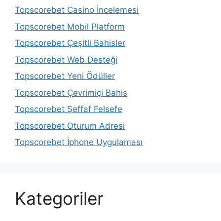
Topscorebet Casino İncelemesi
Topscorebet Mobil Platform
Topscorebet Çeşitli Bahisler
Topscorebet Web Desteği
Topscorebet Yeni Ödüller
Topscorebet Çevrimiçi Bahis
Topscorebet Şeffaf Felsefe
Topscorebet Oturum Adresi
Topscorebet İphone Uygulaması
Kategoriler