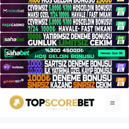
İçeriğe
atla
Menü