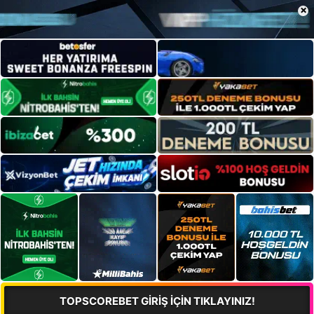
×
TOPSCOREBET GİRİŞ İÇİN TIKLAYINIZ!