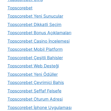
Topscorebet
Topscorebet Yeni Sunucular
Topscorebet Dikkatli Seçim
Topscorebet Bonus Açıklamaları
Topscorebet Casino İncelemesi
Topscorebet Mobil Platform
Topscorebet Çeşitli Bahisler
Topscorebet Web Desteği
Topscorebet Yeni Ödüller
Topscorebet Çevrimiçi Bahis
Topscorebet Şeffaf Felsefe
Topscorebet Oturum Adresi
Topscorebet İphone Uygulaması