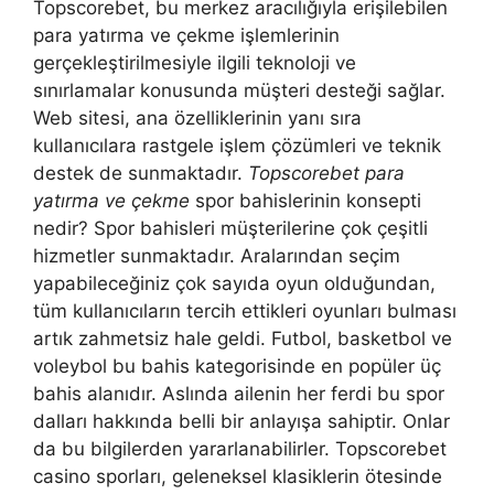
Topscorebet, bu merkez aracılığıyla erişilebilen
para yatırma ve çekme işlemlerinin
gerçekleştirilmesiyle ilgili teknoloji ve
sınırlamalar konusunda müşteri desteği sağlar.
Web sitesi, ana özelliklerinin yanı sıra
kullanıcılara rastgele işlem çözümleri ve teknik
destek de sunmaktadır.
Topscorebet para
yatırma ve çekme
spor bahislerinin konsepti
nedir? Spor bahisleri müşterilerine çok çeşitli
hizmetler sunmaktadır. Aralarından seçim
yapabileceğiniz çok sayıda oyun olduğundan,
tüm kullanıcıların tercih ettikleri oyunları bulması
artık zahmetsiz hale geldi. Futbol, basketbol ve
voleybol bu bahis kategorisinde en popüler üç
bahis alanıdır. Aslında ailenin her ferdi bu spor
dalları hakkında belli bir anlayışa sahiptir. Onlar
da bu bilgilerden yararlanabilirler. Topscorebet
casino sporları, geleneksel klasiklerin ötesinde