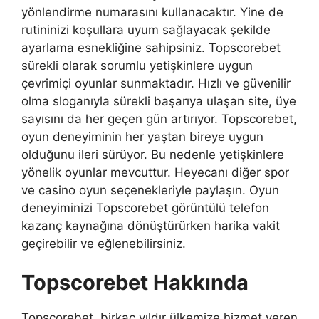
yönlendirme numarasını kullanacaktır. Yine de
rutininizi koşullara uyum sağlayacak şekilde
ayarlama esnekliğine sahipsiniz. Topscorebet
sürekli olarak sorumlu yetişkinlere uygun
çevrimiçi oyunlar sunmaktadır. Hızlı ve güvenilir
olma sloganıyla sürekli başarıya ulaşan site, üye
sayısını da her geçen gün artırıyor. Topscorebet,
oyun deneyiminin her yaştan bireye uygun
olduğunu ileri sürüyor. Bu nedenle yetişkinlere
yönelik oyunlar mevcuttur. Heyecanı diğer spor
ve casino oyun seçenekleriyle paylaşın. Oyun
deneyiminizi Topscorebet görüntülü telefon
kazanç kaynağına dönüştürürken harika vakit
geçirebilir ve eğlenebilirsiniz.
Topscorebet Hakkında
Topscorebet, birkaç yıldır ülkemize hizmet veren