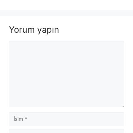
Yorum yapın
Yorum
İsim
E-