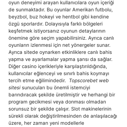
oyun deneyimi arayan kullanıcılara oyun içeriği
de sunmaktadır. Bu oyunlar Amerikan futbolu,
beyzbol, buz hokeyi ve hentbol gibi kendine
özgü sporlardır. Dolayısıyla farklı bölgeleri
keşfetmek istiyorsanız oyunun detaylarının
önemine göre seçim yapabilirsiniz. Ayrıca canlı
oyunların izlenmesi için net yönergeler sunar.
Ayrıca sitede oynarken etkinliklere canlı bahis
yapma ve ayarlamalar yapma şansı da sağlar.
Diğer casino içerikleriyle karşılaştırıldığında,
kullanıcılar eğlenceyi ve sınırlı bahis koymayı
tercih etme eğilimindedir.
Topscorebet web
sitesi
sunucuları bu önemli istemciyi
barındıracak şekilde üretilmiştir ve herhangi bir
program gecikmesi veya donması olmadan
sorunsuz bir şekilde çalışır. Slot makinelerinin
sürekli olarak değiştirilmesinden de anlaşılacağı
üzere, her zaman yeni modellerle